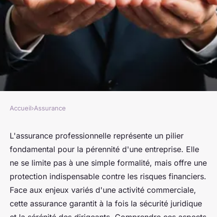
Accueil
›
Assurance
ASSURANCE
L'importance de l'assurance
L'assurance professionnelle représente un pilier
fondamental pour la pérennité d'une entreprise. Elle
professionnelle pour votre
ne se limite pas à une simple formalité, mais offre une
entreprise
protection indispensable contre les risques financiers.
Face aux enjeux variés d'une activité commerciale,
Lou
•
24 décembre 2024
•
4 min de lecture
cette assurance garantit à la fois la sécurité juridique