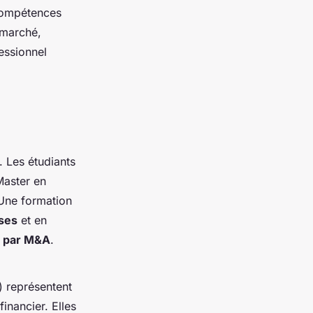
 compétences
 marché,
essionnel
. Les étudiants
Master en
. Une formation
ises
et en
e par M&A
.
) représentent
inancier. Elles