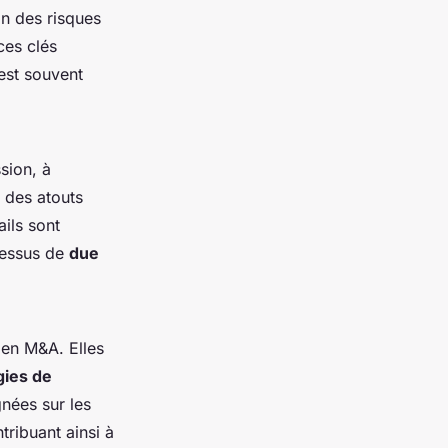
on des risques
ces clés
est souvent
sion, à
 des atouts
ils sont
essus de
due
s en M&A. Elles
gies de
gnées sur les
tribuant ainsi à