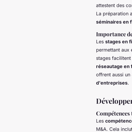
attestent des c
La préparation a
séminaires en 
Importance des
Les
stages en f
permettant aux 
stages faciliten
réseautage en 
offrent aussi u
d'entreprises
.
Développe
Compétences t
Les
compétence
M&A. Cela inclut