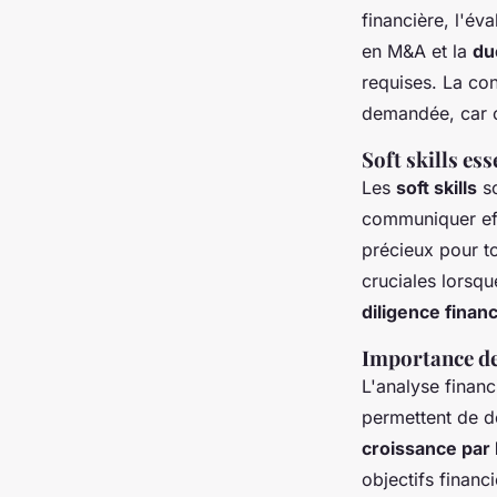
financière, l'év
en M&A et la
du
requises. La con
demandée, car ce
Soft skills es
Les
soft skills
so
communiquer ef
précieux pour to
cruciales lorsqu
diligence finan
Importance de 
L'analyse financ
permettent de dé
croissance pa
objectifs financ