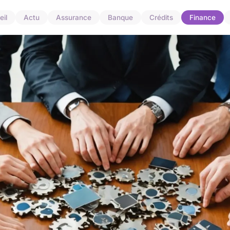
il
Actu
Assurance
Banque
Crédits
Finance