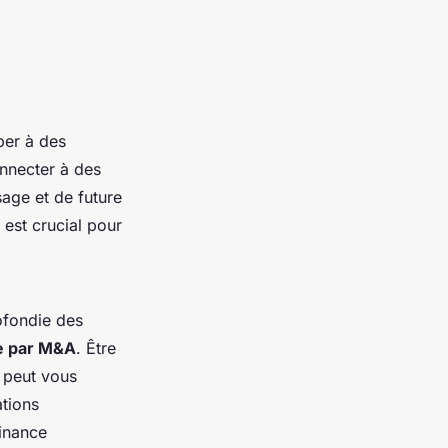
per à des
nnecter à des
sage et de future
 est crucial pour
fondie des
ce par M&A
. Être
 peut vous
tions
finance