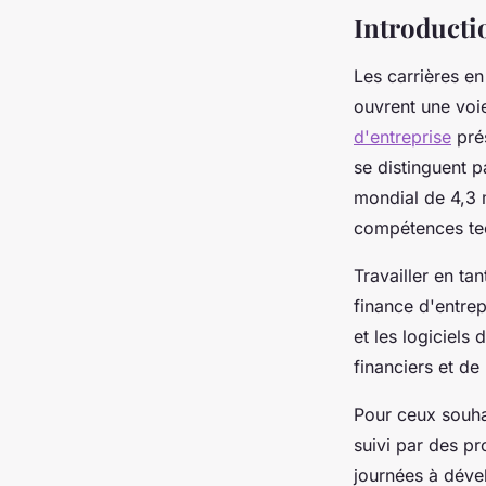
Lou
•
29 décembre 2024
•
4 min de lecture
Introducti
Les carrières en
ouvrent une voie
d'entreprise
prés
se distinguent p
mondial de 4,3 
compétences tech
Travailler en t
finance d'entrep
et les logiciels
financiers et de 
Pour ceux souha
suivi par des p
journées à déve