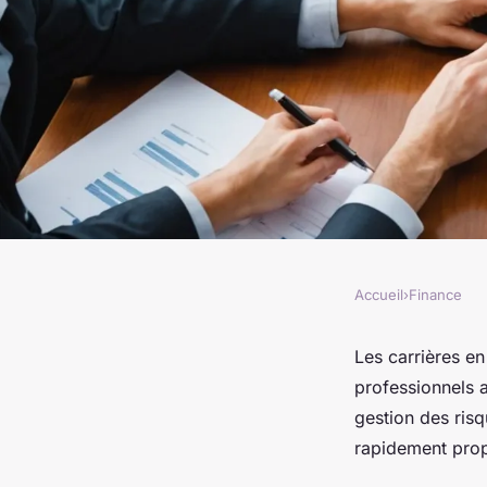
Accueil
›
Finance
FINANCE
Préparez-vous aux c
Les carrières en
professionnels 
finance d'entrepris
gestion des ris
rapidement propu