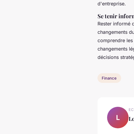
d'entreprise.
Se tenir infor
Rester informé
changements du 
comprendre le
changements légi
décisions strat
Finance
EC
L
L