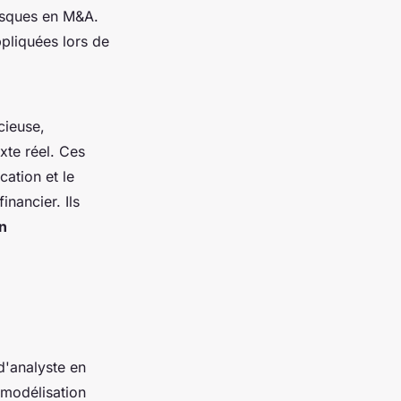
risques en M&A.
ppliquées lors de
cieuse,
xte réel. Ces
cation et le
inancier. Ils
n
d'analyste en
a modélisation