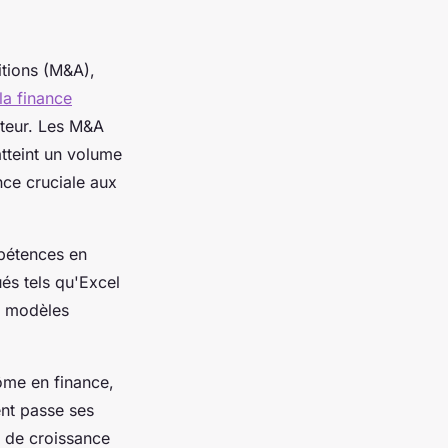
itions (M&A),
la finance
cteur. Les M&A
atteint un volume
nce cruciale aux
mpétences en
ués tels qu'Excel
es modèles
ôme en finance,
nt passe ses
s de croissance